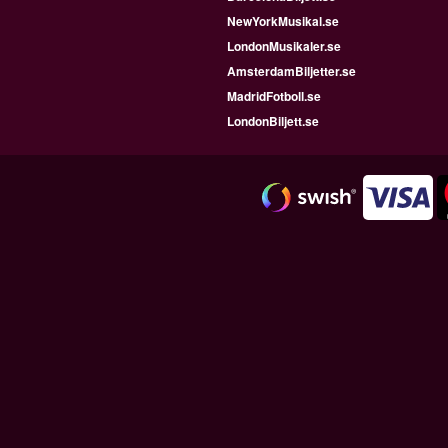
NewYorkMusikal.se
LondonMusikaler.se
AmsterdamBiljetter.se
MadridFotboll.se
LondonBiljett.se