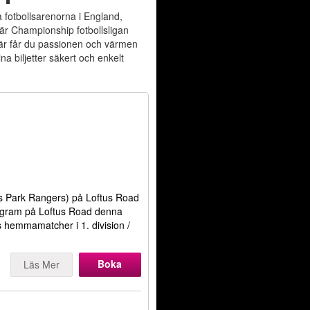
a fotbollsarenorna i England,
 är Championship fotbollsligan
 Här får du passionen och värmen
a biljetter säkert och enkelt
ens Park Rangers) på Loftus Road
ogram på Loftus Road denna
R's hemmamatcher i 1. division /
Boka
Läs Mer