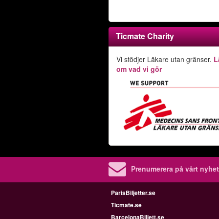
Ticmate Charity
Vi stödjer Läkare utan gränser.
L
om vad vi gör
Prenumerera på vårt nyhet
ParisBiljetter.se
Ticmate.se
BarcelonaBiljett.se