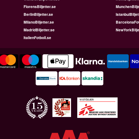
FlorensBiljetter.se
MunchenBilje
BerlinBiljetter.se
IstanbulBiljet
MilanoBiljetter.se
BarcelonaFot
MadridBiljetter.se
NewYorkBilje
ItalienFotboll.se
VI STÖDJER