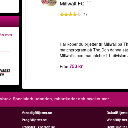
Millwall FC
(1)
äs mer
Här köper du biljetter till Millwall på 
matchprogram på The Den denna säsong. 
Millwall's hemmamatcher i 1. divisio
753 kr
Från
sbrev.
Specialerbjudanden, rabattkoder och mycket mer
VenedigBiljetter.se
DubaiBiljette
PragBiljetter.se
WienBiljetter
TransferExperten.se
RomBiljetter