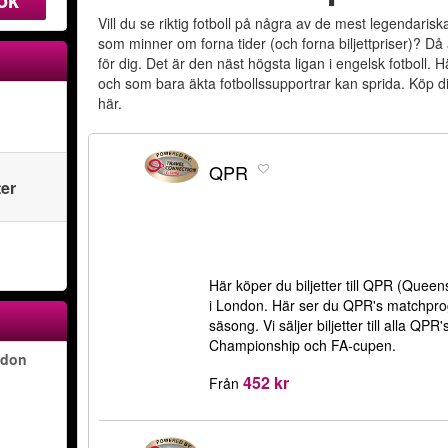
Vill du se riktig fotboll på några av de mest legendarisk
som minner om forna tider (och forna biljettpriser)? Då
för dig. Det är den näst högsta ligan i engelsk fotboll.
och som bara äkta fotbollssupportrar kan sprida. Köp din
här.
QPR
ter
Här köper du biljetter till QPR (Que
i London. Här ser du QPR's matchpr
säsong. Vi säljer biljetter till alla QP
Championship och FA-cupen.
ndon
452 kr
Från