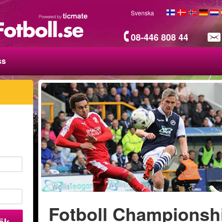
Svenska
08-446 808 44
ss
Fotboll Championsh
ök