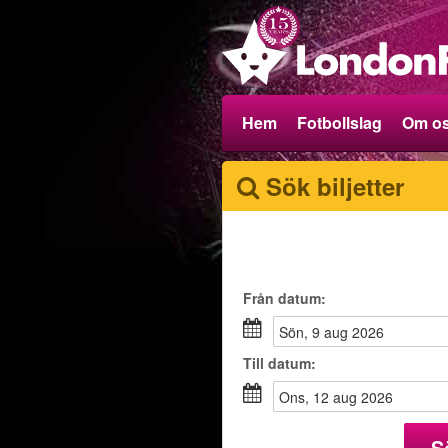
Hem
Fotbollslag
Om o
Sök biljetter
Från
datum
:
sön, 9 aug 2026
Till
datum
:
ons, 12 aug 2026
S