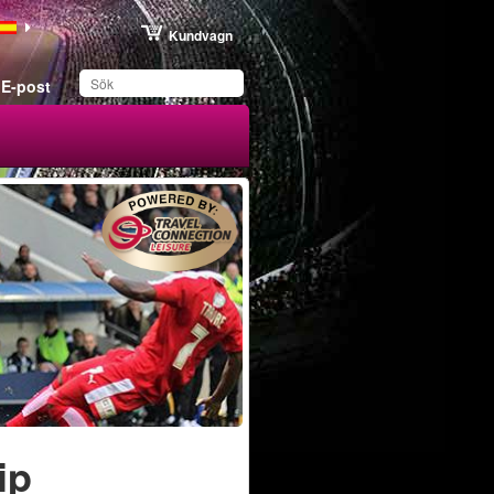
Kundvagn
E-post
Du har sparat produkten
i din lista
ip