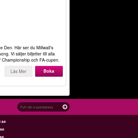
The Den. Här ser du Millwall's
Vi säljer biljetter till alla
n / Championship och FA-cupen.
Boka
Läs Mer
r.se
.se
.se